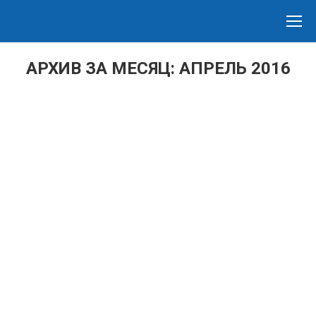
Search:
АРХИВ ЗА МЕСЯЦ:
АПРЕЛЬ 2016
Вы здесь:
Обслуживание и аудит тахографов
Тахография
,
Услуги
Автор:
admin
20 апреля 2016
Подключение к тахографам (с GPRS)
дополнительных функций мониторинга и контроля
транспорта системы ГЛОНАСС/GPS.
Обслуживание и аудит систем мониторинга GPS/
ГЛОНАСС